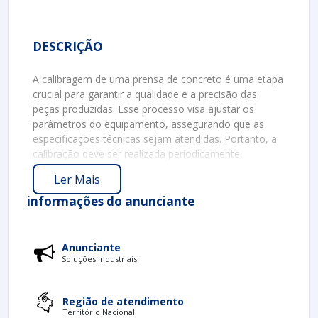
DESCRIÇÃO
A calibragem de uma prensa de concreto é uma etapa
crucial para garantir a qualidade e a precisão das
peças produzidas. Esse processo visa ajustar os
parâmetros do equipamento, assegurando que as
especificações técnicas sejam atendidas. Portanto, a
calibração deve ser realizada periodicamente,
considerando a linha de produção e as exigências do
Ler Mais
projeto.
informações do anunciante
IMPORTÂNCIA DA CALIBRAÇÃO
A calibração de prensas de concreto é fundamental
por diversos motivos. Em primeiro lugar, ela garante a
Anunciante
consistência
Soluções Industriais
nas dimensões das peças. Com a
calibragem adequada, a variação dimensional é
minimizada, resultando em produtos que atendem às
Região de atendimento
normas técnicas. Além disso, a calibração contribui
Território Nacional