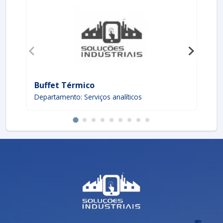
eficiência do processo produtivo.
Segurança Operacional
: Reduz o risco de
acidentes e falhas nas peças.
PROCESSOS DE CALIBRAÇÃO
A calibração de uma prensa de concreto envolve uma
série de passos bem definidos. Esses passos podem
ser resumidos em:
Buffet Térmico
Br
Verificação Inicial
Departamento: Serviços analíticos
: Avaliar se a prensa está em
De
condições adequadas de operação.
Ajustes Mecânicos
: Corrigir folgas e desgastes
nas partes móveis.
Testes de Pressão
: Medir e ajustar a pressão
aplicada durante a compactação.
Teste de Moldes
: Garantir que os moldes
estejam alinhados e ajustados corretamente.
Documentação
: Registrar todos os
procedimentos e resultados obtidos.
Esses processos devem ser realizados por
profissionais qualificados, garantindo que as normas