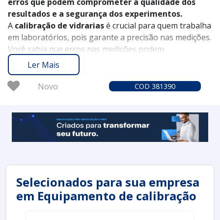
erros que podem comprometer a qualidade dos
resultados e a segurança dos experimentos.
A
calibração de vidrarias
é crucial para quem trabalha
em laboratórios, pois garante a precisão nas medições.
Você sabia que erros nas medições podem
comprometer resultados inteiros? Vamos explorar
Ler Mais
como essa prática pode aperfeiçoar seus experimentos
e levar sua pesquisa a um novo nível.
Novo
COD 381390
Selecionados para sua empresa
em Equipamento de calibração