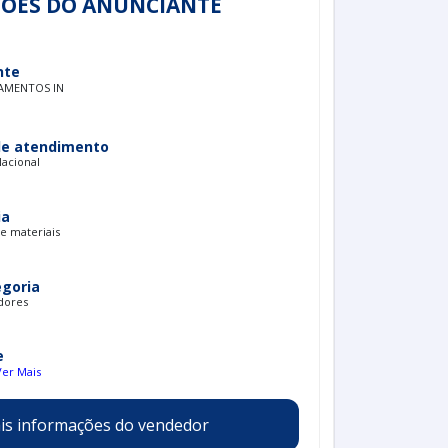
ÕES DO ANUNCIANTE
nte
PAMENTOS IN
de atendimento
Nacional
ia
e materiais
egoria
dores
e
Ver Mais
is informações do vendedor