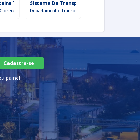
steira Transportadora
Sistema De Transportador
Transportador Con
Correias
Departamento: Transportadores
Departamento: Transpo
Cadastre-se
u painel