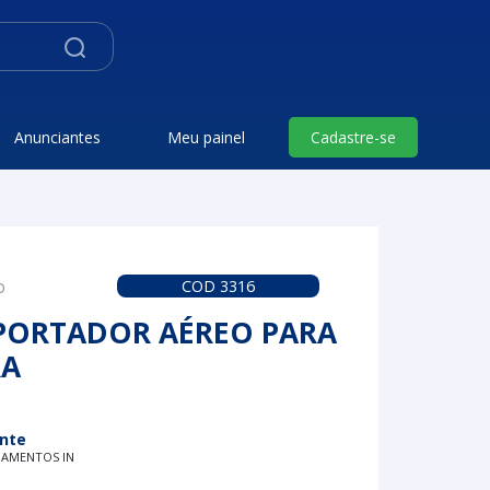
Anunciantes
Meu painel
Cadastre-se
o
COD 3316
PORTADOR AÉREO PARA
RA
nte
PAMENTOS IN