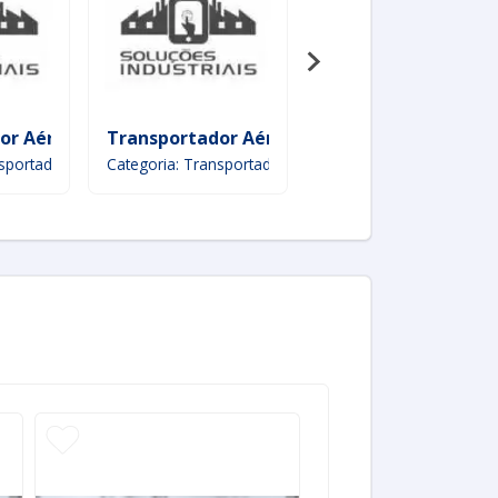
or Aéreo De Correia
Transportador Aéreo Mecânico
Transportador De P
nsportadores
Categoria: Transportadores
Categoria: Transportad