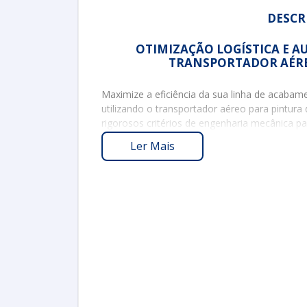
DESCR
OTIMIZAÇÃO LOGÍSTICA E 
TRANSPORTADOR AÉRE
Maximize a eficiência da sua linha de acaba
utilizando o transportador aéreo para pintura 
rigorosos critérios de engenharia mecânica p
operacionais do mercado B2B, este sistema 
Ler Mais
a solução definitiva para interligar de forma
superfície. Sua aplicação é indispensável par
túneis de lavagem química, cabines de jateame
eletrostática a pó) e estufas de secagem e cu
industrial.
O grande diferencial do transportador aéreo p
capacidade de padronizar a cadência de produ
sistema opera tracionando as correntes por 
cujo controle de velocidade é calibrado eletr
frequência integrados ao painel de comando. I
absoluta para acelerar ou desacelerar o ritm