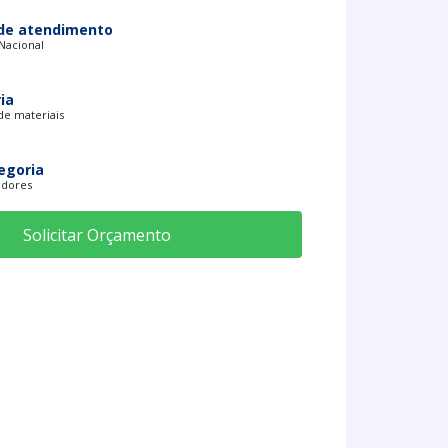
de atendimento
 Nacional
ia
e materiais
egoria
adores
Solicitar Orçamento