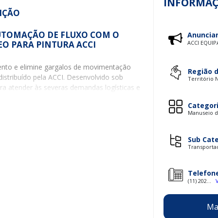
INFORMAÇ
IÇÃO
AUTOMAÇÃO DE FLUXO COM O
Anuncia
O PARA PINTURA ACCI
ACCI EQUI
mento e elimine gargalos de movimentação
Região 
distribuído pela ACCI. Desenvolvido sob
Território 
ara atender às severas demandas logísticas e
automatizado de movimentação de cargas é
Categor
 contínua todas as etapas do tratamento de
Manuseio d
a conduzir peças de forma aérea através de
nto, cabines de pintura (líquida ou
ra, sem ocupar espaço útil de piso no galpão
Sub Cat
Transporta
ara pintura fornecido pela ACCI é a sua
Telefon
ção e otimizar a ergonomia operacional. O
(11) 202...
meio de unidades motrizes dimensionadas,
onicamente através de inversores de
Ma
sso confere flexibilidade matemática
o de transporte conforme o tempo de cura do