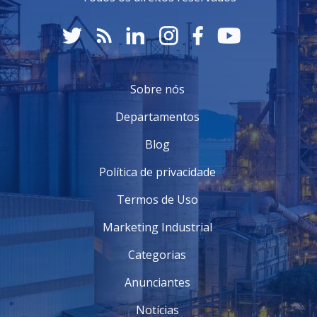
Eficiência operacional:
Embarcações bem
mantidas operam de maneira mais eficiente,
resultando em economia de combustível e redução de
custos operacionais.
Segurança aprimorada:
Manter as embarcações
em bom estado reduz o risco de falhas mecânicas e
Sobre nós
acidentes no mar, garantindo a segurança da
Departamentos
tripulação e da carga.
Maior valor de revenda:
Uma embarcação bem
Blog
cuidada e com manutenção em dia tende a ter um
valor de revenda mais alto no mercado.
Política de privacidade
Conformidade regulatória:
Manter os padrões
de manutenção garante que a embarcação atenda às
Termos de Uso
normas e regulamentações marítimas, evitando
multas e penalidades.
Marketing Industrial
Portanto, os reparos navais são um investimento
Categorias
valioso que assegura não apenas a segurança, mas
também a viabilidade financeira ao longo do tempo.
Anunciantes
Entre em contato e solicite um orçamento
Notícias
personalizado!