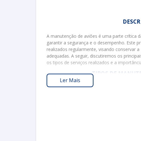
DESCR
A manutenção de aviões é uma parte crítica 
garantir a segurança e o desempenho. Este p
realizados regularmente, visando conservar 
adequadas. A seguir, discutiremos os princi
os tipos de serviços realizados e a importânci
TIPOS DE MANUT
Ler Mais
A manutenção de aviões é dividida em divers
específico. Os principais tipos incluem:
Manutenção Preventiva
: Focada na
periódicas e substituições de peças desg
Manutenção Corretiva
: Realizada a
consertos e reparos oportunos.
Manutenção Preditiva
: Baseada na 
que ocorram. Utiliza tecnologias como 