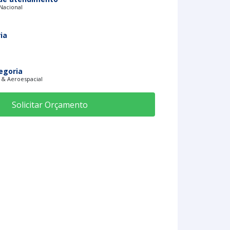
 Nacional
ia
egoria
 & Aeroespacial
Solicitar Orçamento