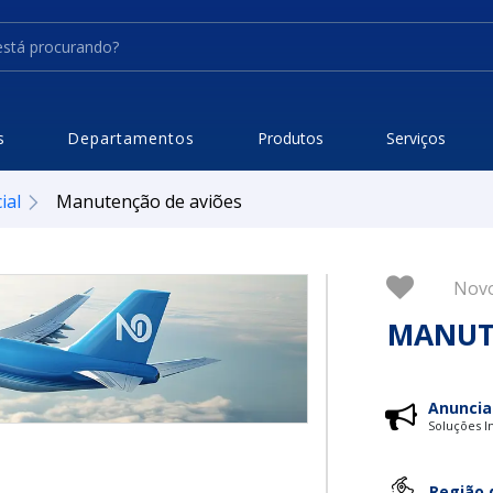
s
Departamentos
Produtos
Serviços
ial
Manutenção de aviões
Nov
MANUT
Anuncia
Soluções In
Região 