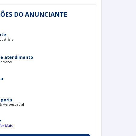
ÕES DO ANUNCIANTE
nte
dustriais
de atendimento
Nacional
ia
egoria
& Aeroespacial
e
Ver Mais