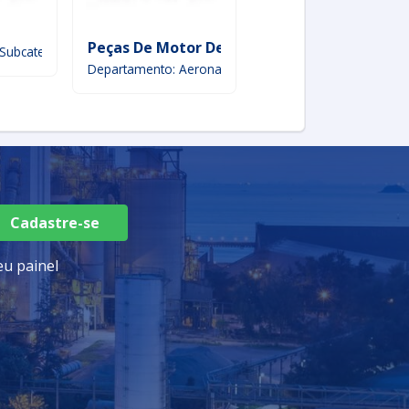
Peças De Motor De Avião
Farol Do Avião
Subcategoria
Departamento: Aeronaves & Aeroespacial
Departamento: Equipam
Cadastre-se
u painel