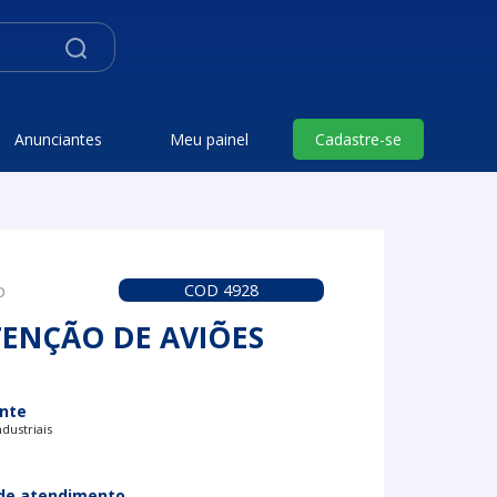
Anunciantes
Meu painel
Cadastre-se
o
COD 4928
ENÇÃO DE AVIÕES
nte
dustriais
de atendimento