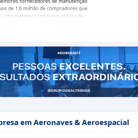
 melhores fornecedores de manutenção
ais de 1,6 milhão de compradores que
 uma maneira confiável e prática de
triais e descubra como a manutenção
eficácia das suas operações aéreas.
presa em Aeronaves & Aeroespacial