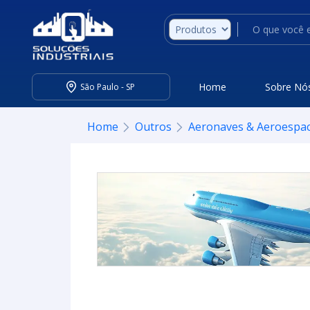
Home
Sobre Nó
São Paulo - SP
Home
Outros
Aeronaves & Aeroespac