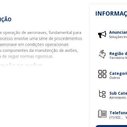
INFORMAÇ
IÇÃO
Anuncia
da operação de aeronaves, fundamental para
Soluções In
rocesso envolve uma série de procedimentos
a aeronave em condições operacionais
pais componentes da manutenção de aviões,
Região 
a de seguir normas rigorosas.
Território 
ENÇÃO DE AVIÕES
Categor
Outros
as categorias, cada uma com seu propósito
Sub Cat
 prevenção de falhas. Isso inclui verificações
Aeronaves 
astadas.
pós a identificação de problemas. Envolve
Telefon
(11) 922...
análise de dados para prever falhas antes
o monitoramento contínuo de sistemas.